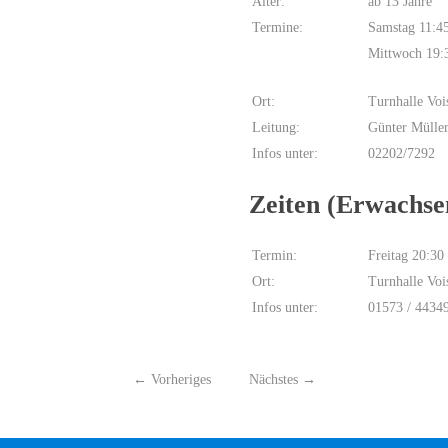
Alter:
ab 13 Jahre
Termine:
Samstag 11:4
Mittwoch 19:
Ort:
Turnhalle Voi
Leitung:
Günter Mülle
Infos unter:
02202/7292
Zeiten (Erwachse
Termin:
Freitag 20:30
Ort:
Turnhalle Voi
Infos unter:
01573 / 4434
←
Vorheriges
Nächstes
→